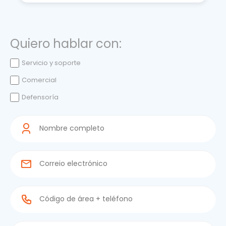
Quiero hablar con:
Quiero
Servicio y soporte
hablar
Comercial
con:
Defensoría
(Required)
Nombre
completo
(Required)
Correio
electrónico
(Required)
Código
de
área
+
teléfono
Empresa: