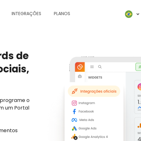
INTEGRAÇÕES
PLANOS
rds de
ciais,
, programe o
om um Portal
amentos