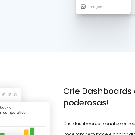
Crie Dashboards 
poderosas!
Crie dashboards e analise os res
Você também pode elaborar gráf