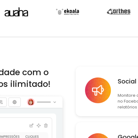
idade com o
Social
s ilimitado!
Monitore 
no Facebo
relatório
Google