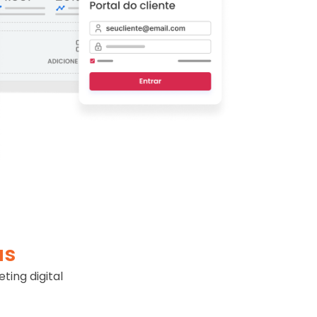
as
ing digital